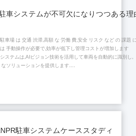
R駐車システムが不可欠になりつつある理
駐車場 は 交通 渋滞,高額 な 労働 費,安全 リスク など の 課題 
法では 手動操作が必要で,効率が低下し管理コストが増加します
駐車システムは,AIビジョン技術を活用して車両を自動的に識別し,
トなソリューションを提供します.
下に広く使用されています. 商業用駐車場 空港
ィスビル 産業公園 ANPR 駐車 システム は 何 です か ...
NPR駐車システムケーススタディ