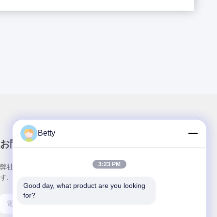
の標準化入口ソリューションとしてAKT328スピードゲート
用アクセス 信頼性...
Betty
お問い合わせ
3:23 PM
弊社製品についてのお問い合わせは、こちらで受付しておりま
す.
Good day, what product are you looking 
for?