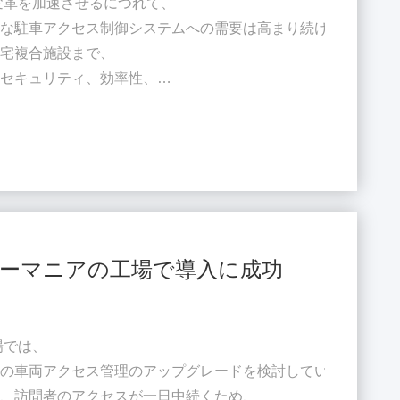
変革を加速させるにつれて、
能な駐車アクセス制御システムへの需要は高まり続けています
住宅複合施設まで、
、セキュリティ、効率性、
で重要な役割を果たしています。
進
ンプロバイダーとして、私たちはリヤド、
タマイズされたハイエンドの駐車アクセス制御システムを提供
がルーマニアの工場で導入に成功
場では、
アの車両アクセス管理のアップグレードを検討していました。
両、訪問者のアクセスが一日中続くため、