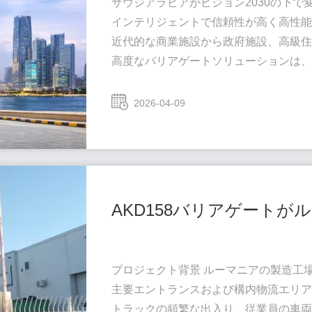
サウジアラビアがビジョン2030の下で
インテリジェントで信頼性が高く高性
近代的な商業施設から政府施設、高級
高度なバリアゲートソリューションは
シームレスな交通の流れを確保する上
サウジビジョン2030プロジェクトを推
2026-04-09
信頼できるプロジェクトソリューショ
ジェッダ、
ダンマームなどの主要都市向けにカス
当社のソリューションは、中東...
AKD158バリアゲート
プロジェクト背景 ルーマニアの製造工
主要エントランスおよび構内物流エリ
トラックの頻繁な出入り、従業員の車