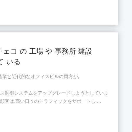
題を提示しています...
チェコ の 工場 や 事務所 建設
て いる
造業と近代的なオフィスビルの両方が,
ス制御システムをアップグレードしようとしていました.
顧客は,高い日々のトラフィックをサポートし,
統合し,
スを維持できるソリューションを必要としていました.