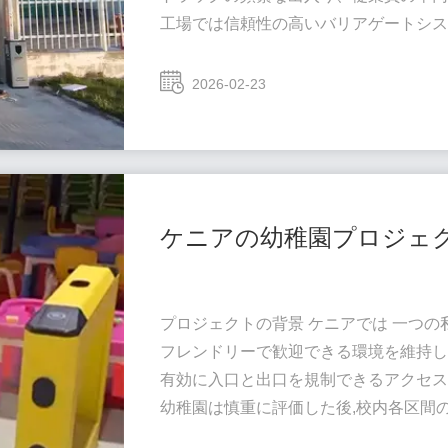
工場では信頼性の高いバリアゲートシ
継続的に稼働し、交通整理を改善し、
敷地全体のセキュリティを強化する必要
2026-02-23
クライアントはAKD158バリアゲー
課題と要件 工場の環境には、いくつか
大型トラックを含む、高頻度の車両の出入
ケニアの幼稚園プロジェクト
プロジェクトの背景 ケニアでは 一つ
フレンドリーで歓迎できる環境を維持し
有効に入口と出口を規制できるアクセス
幼稚園は慎重に評価した後,校内各区間
カスタマイズされたAKT303三脚ターン