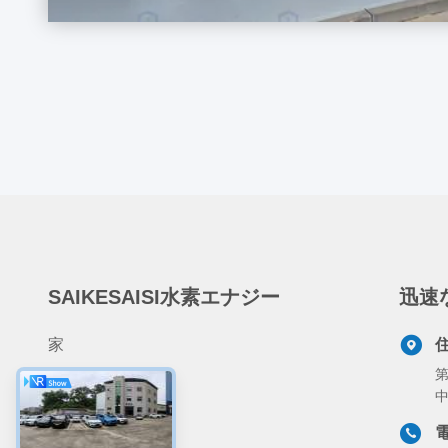
SAIKESAISI水素エナジー
迅速
家
第
製品
私達について