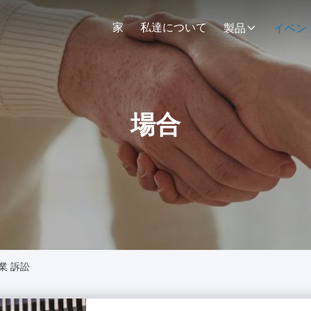
家
私達について
製品
イベン
場合
. 企業 訴訟