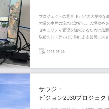
プロジェクトの背景 ドバイの大規模な
大量の車両の流れに対応し、入場効率
セキュリティ管理を強化するための最
以前のシステムは手動による監視に大
ピーク時間帯に遅延が発生し、車両デ
クライアントは、長期的な商業運用を
2026-05-13
スケーラブルでインテリジェントな駐
ソリューションの概要 以下を統合した
ソリューションを導入しました。 自動ブ
(自動ナンバープレー...
サウジ・
ビジョン2030プロジェ