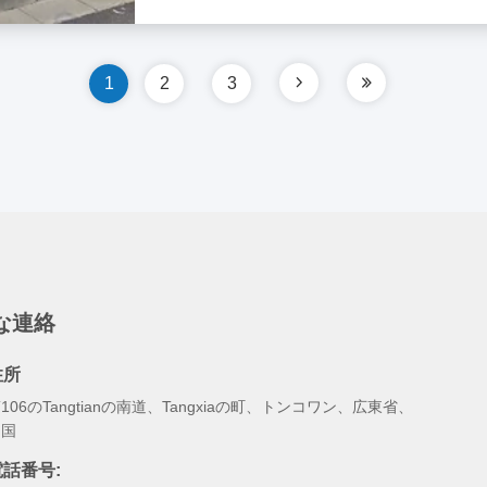
クライアントは工場とオフィスビルの両方
課題 と 要求 従業員や訪問者への高頻度日
1
2
3
な連絡
住所
106のTangtianの南道、Tangxiaの町、トンコワン、広東省、
中国
電話番号: