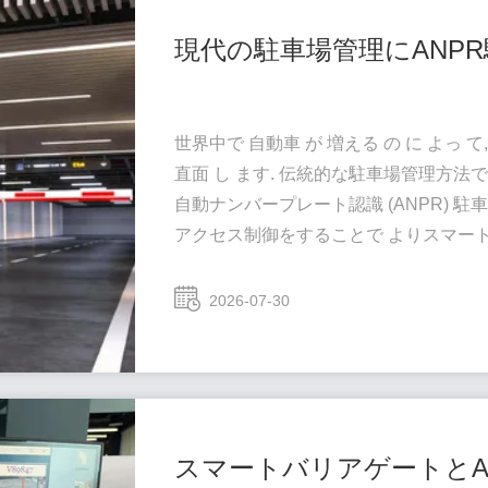
現代の駐車場管理にANP
世界中で 自動車 が 増える の に よっ て,
直面 し ます. 伝統的な駐車場管理方
自動ナンバープレート認識 (ANPR) 
アクセス制御をすることで よりスマー
現在,ANPRの駐車ソリューションは,以
ショッピングセンター 住宅コミュニティ オフ
2026-07-30
スマートバリアゲートとA