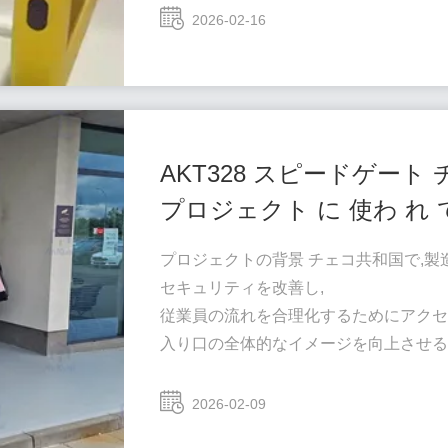
商業や産業用施設と比較してユニークな課
2026-02-16
AKT328 スピードゲート 
プロジェクト に 使わ れ 
プロジェクトの背景 チェコ共和国で,製
セキュリティを改善し,
従業員の流れを合理化するためにアクセ
入り口の全体的なイメージを向上させる
既存のアクセス制御プラットフォームと
プロの産業環境で安定したパフォーマン
2026-02-09
複数のオプションを評価した後,