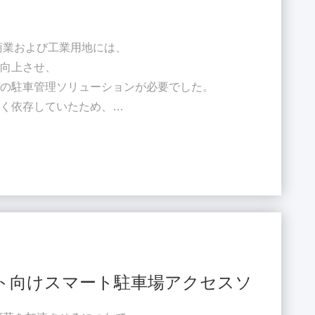
商業および工業用地には、
を向上させ、
新の駐車管理ソリューションが必要でした。
きく依存していたため、
ータの可視性が制限されていました。
サポートできる、完全に自動化され、
車システムを必要としていました。
完全なスマート パーキング
ームバリアゲートシステム ANPR
クト向けスマート駐車場アクセスソリュー