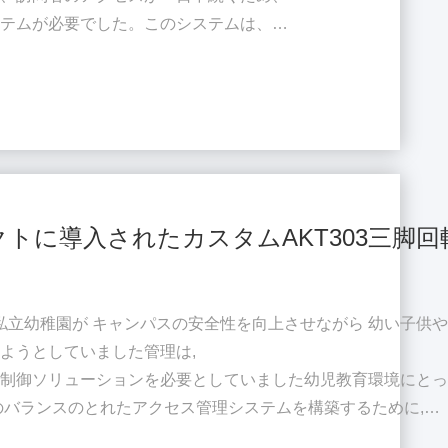
ステムが必要でした。このシステムは、
があります。 評価の結果、
トを工場車両アクセス制御のコアソリューションとして選択しまし
の実用的な課題がありました。
り 長時間の稼働と継続...
に導入されたカスタムAKT303三脚回転
の私立幼稚園が キャンパスの安全性を向上させながら 幼い子供
ようとしていました管理は,
制御ソリューションを必要としていました幼児教育環境にとっ
のバランスのとれたアクセス管理システムを構築するために,
スティールとAKT324スイングゲートを選びました. 課題 と 