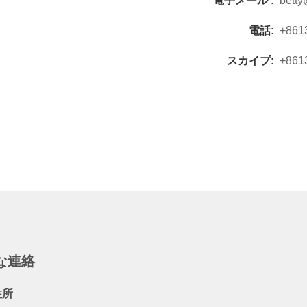
電子メール :
betty
電話:
+861
スカイプ:
+861
な連絡
住所