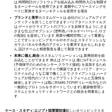
は,時間時計のソフトウェアを組み込み,時間外入口を制限す
るターンチールを使用できます.避難中にフリースイングモ
ードに変換するターンキティルを使用する場合
ブランドと美学
カスタムゲートは,会社のビジュアルアイデ
ンティティを担うことができます.バリアターンステイルズ
は,ゲートがクライアントのブランドを反映するように,さま
ざまな仕上げオプション (塗料色,パネルオーバーレイ,ロゴ
の彫刻) を提供しています.商業や機関空間にとって重要な
ことですショッピングモールやホテルは,スタイリッシュな
ガラスパネルや木色のアクセントを要求するかもしれませ
ん.設計チームと精密製造を通じて製造できます.
未来に備え,統合:
カスタムソリューションは,新興技術を組
み込むことができます.例えば,ゲートは,後にIoTモジュール
(予測保守のためのセンサー,クラウド接続) を追加するため
にオープンアーキテクチャで構築できます.バリア・ターン
ステイルのような工場で働くことで,クライアントは,ハード
ウェアが現代のソフトウェアプラットフォームと互換性を
確保します (ゲートは既にRS485,TCP/IP,リレー出力などの
一般的なプロトコルをサポートしています).建築物管理シ
ステムとセキュリティネットワークとの統合を簡素化しま
す.
ケース・スタディ:エジプト陸軍競技場
新しいオリンピックスタ