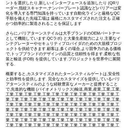
ントを選択したり,新しいインターフェースを追加したり (QRリ
ーダー,指紋スキャナー,ナンバープレート認識など)バリアーは変
化を導入する専門知識を持っています自動化ラインと厳格なQC
手順を備えた先端工場は 厳格にカスタマイズされた注文も 正確
かつ効率的に製造されることを保証します
さらに,バリアターンステイルは大手ブランドのOEMパートナー
として機能しています.QCラボ) と大量生産能力により,主要なイ
ンテグレーターやセキュリティプロバイダのための大規模プロジ
ェクトを供給できます.顧客は,多くの場合,より競争力のある価格
で,トップブランドのデザインの品質と信頼性を得ます.柔軟な包
装と輸送 (FOB) を提供しています.プロジェクトを世界中に展開
する.
概要すると,カスタマイズされたターンスティルゲートは,安全性
と効率性を提供します. 完全なカスタマイズを提供しているバリ
アターンスティルのような経験豊富なメーカーと提携すること
で,先進的な機能 (バイオメトリックス)輸送,商業,産業,工業,工業,
工業,工業,工業,工業,工業,工業,工業,工業,工業,工業,工業,工業,工
業,工業,工業,工業,工業,工業,工業,工業,工業,工業,工業,工業,工業,
工業,工業,工業,工業,工業,工業,工業,工業,工業,工業,工業,工業,工
業,工業,工業,工業,工業,工業,工業,工業,工業,工業,工業,工業,工業,
工業,工業,工業,工業,工業,工業,工業,工業,工業,工業,工業,工業,工
業,工業,工業,工業,工業,工業,工業,工業,工業,工業,工業,工業,工業,
工業,工業,工業,工業,工業,工業,工業,工業,工業,工業,工業,工業,工