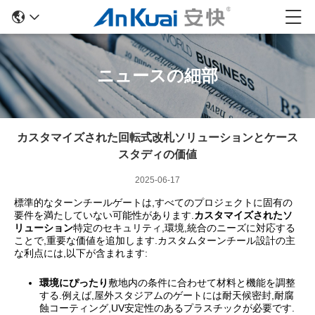
ニュースの細部
カスタマイズされた回転式改札ソリューションとケース
スタディの価値
2025-06-17
標準的なターンチールゲートは,すべてのプロジェクトに固有の
要件を満たしていない可能性があります.
カスタマイズされたソ
リューション
特定のセキュリティ,環境,統合のニーズに対応する
ことで,重要な価値を追加します.カスタムターンチール設計の主
な利点には,以下が含まれます:
環境にぴったり
敷地内の条件に合わせて材料と機能を調整
する.例えば,屋外スタジアムのゲートには耐天候密封,耐腐
蝕コーティング,UV安定性のあるプラスチックが必要です.