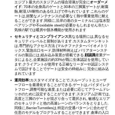
エジプト最大のスタジアムの場合溶液が完全に
オーダーメ
イド
: 70本の全身高のゲートと30本の三脚翼ゲートが,耐腐
蝕,耐湿,UV耐性のある仕上げで作られています.これらのゲ
ートは,頻繁なメンテナンスの必要なく熱や重量使用に耐え
ることができます.同様に,沿岸の港のターミナルには塩水型
ベアリングや不oxidable steelが必要かもしれません冷たい
気候の駅では暖房や脱氷機能が使用されます
セキュリティとコンプライアンス
異なる場所には,異なるセ
キュリティレベルと規制があります.カスタムターンキット
は,専門的なアクセス方法 (マルチファクターバイオメトリ
ックス,緊急出口モード,防弾材料例えば,バリアターンステ
イルの製品には,組み込み装置が搭載できる.
顔認識
産業デー
タによると,企業施設の約33%が既に生体認証を使用してい
ます.クライアントが使用する正確なリーダーや認証システ
ムで設計することでゲートは安全の枠組みに 完全に組み込
まれています
運用効率:
カスタマイズすることで,スループットとユーザ
ーフローを最適化することができる.ゲートは,バイダイレク
トフロー,調整可能な速度,または必要に応じてアラームドレ
ッホのために設定することができます.スタジアム計画では,
高度と三脚のゲートが混ざり合って選択され, 敏感なエリア
のセキュリティと他の高速レーンのバランスをとりました.
同様に,BarrierTurnstilesは,特定の交通パターンに合わせて
任意のモデルをプログラムすることができます.倉庫の入口