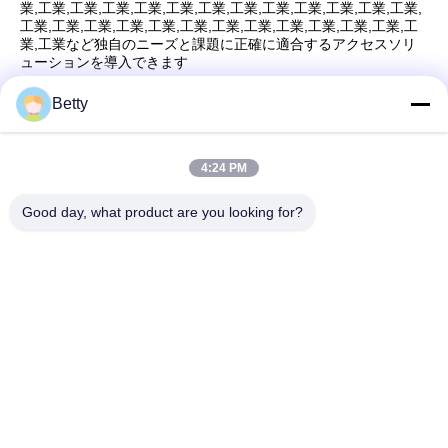
業,工業,工業,工業,工業,工業,工業,工業,工業,工業,工業,工業,工業,
工業,工業,工業,工業,工業,工業,工業,工業,工業,工業,工業,工業,工
業,工業など独自のニーズと課題に正確に適合するアクセスソリ
ューションを導入できます
Betty
迅速な連絡
4:24 PM
Good day, what product are you looking for?
住所
第106のTangtianの南道、Tangxiaの町、トンコワン、広東
省、中国
電話番号:
86--13827208652
電子メール
betty@ankuai.net