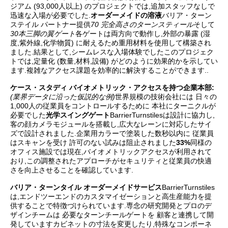
ジアム (93,000人以上) のプロジェクトでは,追加スタッフなしで
迅速な入場が必要でした.
オーダーメイドの溶液
バリア・ターン
ステイル パートナー提供
70 完全高さのターンスティール
そして
30本三脚の翼ゲート
各ゲートは両方向で動作し,外部の暴露 (湿
度,紫外線,化学物質) に耐えるため重用材料を使用して構築され
ました.結果として,シームレスな入場体験でしたこのプロジェク
トでは,定量化 (数量,材料,設備) がどのように効果的かを示してい
ます.複雑なアクセス課題を効率的に解決することができます..
ケース・スタディ バイオメトリック・アクセスを持つ企業本部:
(業界データに沿った仮説的な例)
世界規模の技術会社には 日々の
1,000人の従業員をコントロールするために 本社にターニクルが
必要でした
光学スイングゲート
BarrierTurnstilesは設計に協力し,
客の顔カメラモジュールを搭載し,広大なレーンに対応したサイ
ズで設計されました.企業用カラーで塗装した数秒以内に 従業員
はスキャンを受け 許可のない試みは阻止されました
33%
同様の
オフィス施設では現在,バイオメトリックアクセスが利用されて
おり,この調整されたアプローチがセキュリティと従業員の快適
さを向上させることを確認しています.
バリア・ターンタイル オーダーメイドサービス
BarrierTurnstiles
は,エンドツーエンドのカスタマイゼーションと高生産能力を提
供することで特徴づけられています.専念の研究開発とプロのデ
ザインチームは 必要なターンチールゲートを 顧客と連携して開
発していますカビネットの寸法を変更したり,特殊なコンポーネ