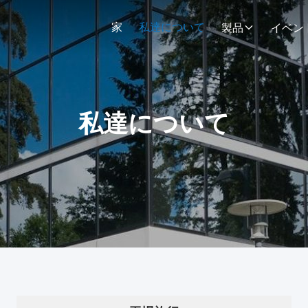
家
私達について
製品
イベン
私達について