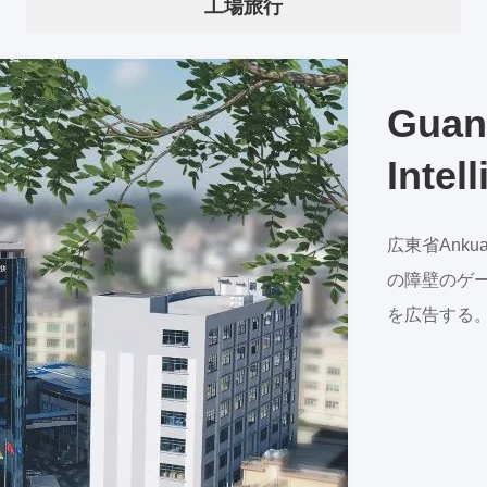
工場旅行
Guan
Intel
Ltd.
広東省Ank
の障壁のゲ
を広告する