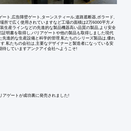
ート,広告障壁ゲート,ターンスティール,道路遮断器,ボラード,
な場所で広く使用されていますなど工場の面積は2万6000平方メ
や塗装生産ラインなどの先進的な製品機器高い品質の製品,より安全
で CE証明書を取得し,バリアゲートや他の製品も取得しました現代
た先進的な生産設備と科学的管理,私たちのシリーズ製品は,優れ
ます.私たちの会社は,主要なデザイナーと製造者になっている安
期待していますアンクアイ会社へようこそ!
Cバリアゲートが成功裏に発売されました!