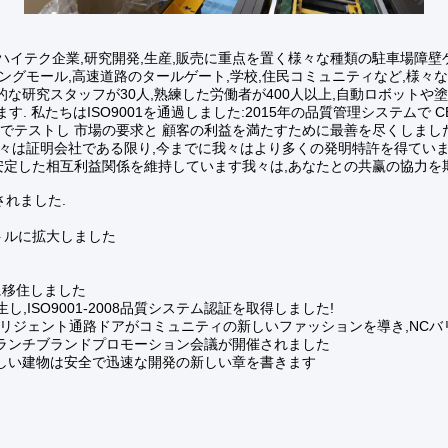
イテク企業,研究開発,生産,販売に重点を置く様々な種類の駐車場障壁ゲ
ピングモール,高速道路のタールゲート,学校,住民コミュニティなど,様々
的な研究スタッフが30人,熟練した労働者が400人以上,自動ロボット
す. 私たちはISO9001を通過しました:2015年の品質管理システム
法でテストし 市場の要求と 顧客の利益を満たすために最善を尽くしまし
 我々は証明会社である限り,今までに我々はより多くの発明特許を得てい
る安定した相互利益関係を維持しています我々は,あなたとの共赢の協力を
されました.
ートルに拡大しました
園に移住しました
し,ISO9001-2008品質システム認証を取得しました!
2のインテリジェント通路ドアがコミュニティの新しいファッションを導き,N
のブランチブランドプロモーション会議が開催されました
な新しい建物は安全で迅速な開発の新しい章を書きます