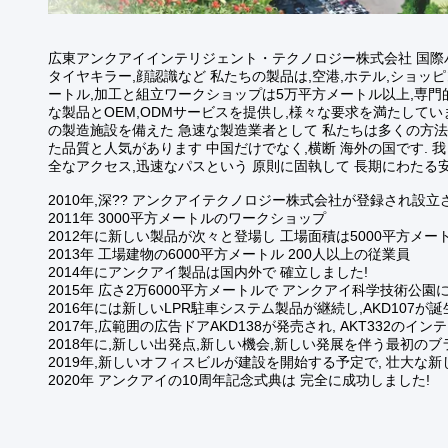
広東アンクアイインテリジェント・テクノロジー株式会社 国際ハ
タイヤキラー,顔認識など 私たちの製品は,空港,ホテル,ショッ
ートル,加工と組立ワークショップは5万平方メートル以上,専門
な製品とOEM,ODMサービスを提供し,様々な要求を満たしていま
の製造施設を備えた 急速な製造業者として 私たちは多くの方
た品質と人気があります 中国だけでなく,横断 海外の国です.
全なアクセス,迅速なパスという 原則に固執して 長期にわた
2010年,深?? アンクアイテクノロジー株式会社が登録され設立
2011年 3000平方メートルのワークショップ
2012年に新しい製品が次々と登場し 工場面積は5000平方メ
2013年 工場建物の6000平方メートル 200人以上の従業員
2014年にアンクアイ製品は国内外で 確立しました!
2015年 広さ2万6000平方メートルで アンクアイ科学技術公
2016年には新しいLPR駐車システム製品が継続し,AKD107が誕生
2017年,広範囲の広告ドアAKD138が発売され, AKT33
2018年に,新しい出発点,新しい機会,新しい発展を伴う最初
2019年,新しいオフィスビルが建設を開始する予定で, 壮大
2020年 アンクアイの10周年記念式典は 完全に成功しました!