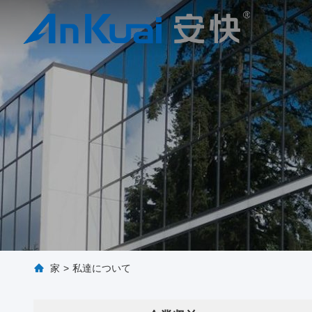
家
>
私達について