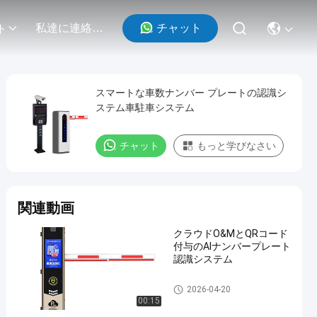
チャット
私達に連絡しなさい
ト
スマートな車数ナンバー プレートの認識シ
ステム車駐車システム
チャット
もっと学びなさい
関連動画
クラウドO&MとQRコード
付与のAIナンバープレート
認識システム
LPRの駐車システム
2026-04-20
00:15