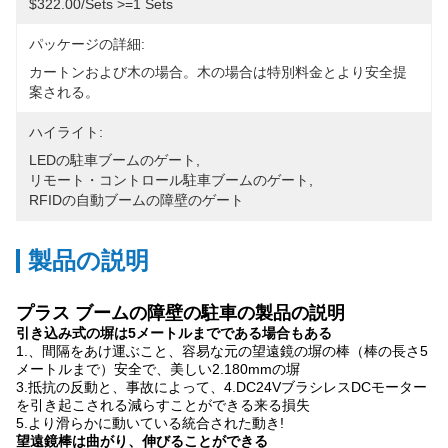
$322.00/sets >=1 Sets
パッケージの詳細:
カートンおよび木の場合。木の場合は特別料金とより安全提
案される。
ハイライト:
LEDの駐車ブームのゲート
, 
リモート・コントロール駐車ブームのゲート
, 
RFIDの自動ブームの障壁のゲート
製品の説明
プラス ブームの障壁の駐車の製品の説明
引き込み式の塀は5メートルまでである場合もある
1.、間隔をあけ運ぶこと、容易な元の望遠鏡の塀の棒（棒の長さ5
メートルまで）安全で、美しい2.180mmの塀
3.抵抗の反動と、事故によって、4.DC24VブラシレスDCモーター
を引き起こされる減らすことができる来る損失
5.より滑らかに動いている統合された動き!
望遠鏡棒は曲がり、伸びることができる