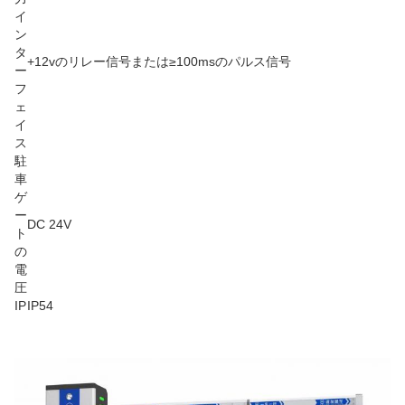
イ
ン
タ
+12vのリレー信号または≥100msのパルス信号
ー
フ
ェ
イ
ス
駐
車
ゲ
ー
DC 24V
ト
の
電
圧
IP
IP54