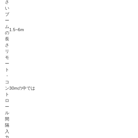
さ
い
ブ
ー
ム
1.5~6m
の
長
さ
リ
モ
ー
ト
・
コ
ン
30mの中では
ト
ロ
ー
ル
間
隔
入
力