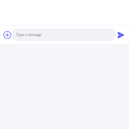
交通ブームの障壁のゲート
自動ブームの障壁のゲート
迅速な連絡
Photo
住所
第106のTangtianの南道、Tangxiaの町、トンコワン、広東
Video Call
省、中国
Audio Call
電話番号:
86--13827208652
電子メール
betty@ankuai.net