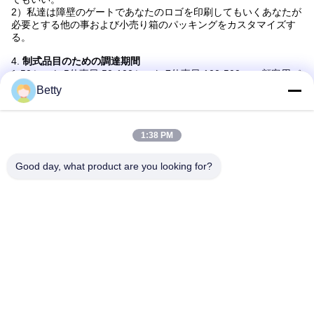
2）私達は障壁のゲートであなたのロゴを印刷してもいくあなたが
必要とする他の事および小売り箱のパッキングをカスタマイズす
る。
4.
制式品目のための調達期間
1-50セット:5仕事日;50-100セット:7仕事日;100-500sets:顧客用パ
ッケージまたはロゴのための15仕事日、3-10仕事日より長い
Betty
5.
販売サービスの後で品質保証/保証をおよび提供するか。
私達に1年の品質保証がある。私達のよく訓練された、熱情的な販
売および専門エンジニアは時機を得た助けを与えることができ
1:38 PM
る。
Good day, what product are you looking for?
6.
あなたの売り上げ後のサービスは何であるか。
1）すべてのあなたの照会のために、応答は24時間以内に作ること
ができる。
2）私達の会社は優秀なエンジニアおよび販売が装備されている。
私達は最高品質プロダクトおよび最もよい価格を与えてもいい。
私達のプロダクトを使用する3）私達のベテラン エンジニアは方
法についての導くことができる。私達のアフターセールスのチー
ムをいつでも電話しなさい。
どの質問plsでも私達にいつでも連絡して自由に感じる。
札:
保証ブームの障壁のゲート