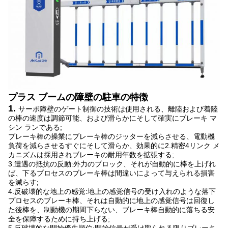
プラス
ブームの障壁の駐車の
特徴
1.
サーボ障壁のゲート制御の技術は使用される、離陸および着陸
の棒の速度は調節可能、および滑らかにそして確実にブレーキ マ
シン ランである;
ブレーキ棒の操業にブレーキ棒のジッターを減らさせる、電動機
負荷を減らさせるすぐにそして滑らか、効果的に2.精密4リンク メ
カニズムは採用されブレーキの耐用年数を拡張する;
3.遭遇の抵抗の反動:外力のブロック、それが自動的に棒を上げれ
ば、下るプロセスのブレーキ棒は間違いによって与えられる損害
を減らす;
4.反破壊的な地上の感覚:地上の感覚信号の受け入れのような落下
プロセスのブレーキ棒、それは自動的に地上の感覚信号は回復し
た後棒を、制動機の期間下らない、ブレーキ棒自動的に落ちる安
全を保障するために持ち上げる;