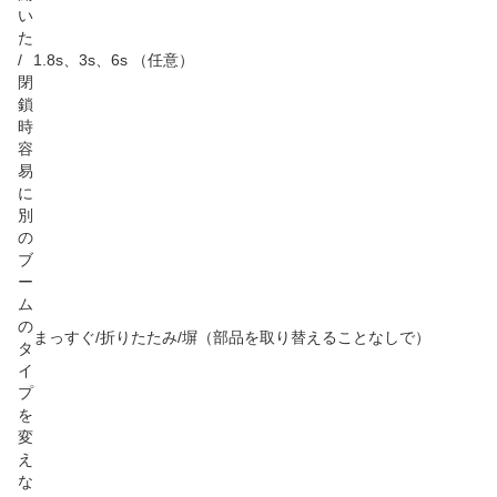
い
た
/
1.8s、3s、6s （任意）
閉
鎖
時
容
易
に
別
の
ブ
ー
ム
の
まっすぐ/折りたたみ/塀（部品を取り替えることなしで）
タ
イ
プ
を
変
え
な