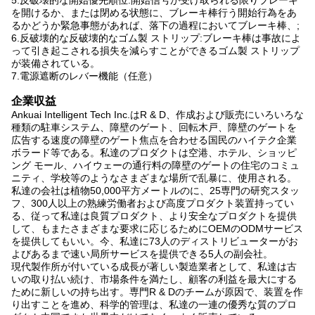
5.反破壊的な開始優先順位:開始信号が受け取られる限りブレーキ
を開けるか、または閉める状態に、ブレーキ棒行う開始行為をあ
るかどうか緊急事態があれば、落下の過程においてブレーキ棒、;
6.反破壊的な反破壊的なゴム製 ストリップ:ブレーキ棒は事故によ
って引き起こされる損失を減らすことができるゴム製 ストリップ
が装備されている。
7.電源遮断のレバー機能（任意）
企業収益
Ankuai Intelligent Tech Inc.はR & D、作成および販売にいろいろな
種類の駐車システム、障壁のゲート、回転木戸、障壁のゲートを
広告する速度の障壁のゲート焦点を合わせる国民のハイテク企業
ボラード等である。私達のプロダクトは空港、ホテル、ショッピ
ング モール、ハイウェーの通行料の障壁のゲートの住宅のコミュ
ニティ、学校等のようなさまざまな場所で乱暴に、使用される。
私達の会社は植物50,000平方メートルのに、25専門の研究スタッ
フ、300人以上の熟練労働者および高度プロダクト装置持ってい
る、従って私達は良質プロダクト、より安全なプロダクトを提供
して、もまたさまざまな要求に応じるためにOEMのODMサービス
を提供してもいい。今、私達に73人のディストリビューターがお
よびあるまで速い局所サービスを提供できる5人の副会社。
現代製作所が付いている成長が著しい製造業者として、私達は古
いの取り払い続け、市場条件を満たし、顧客の利益を最大にする
ために新しいの持ち出す。専門R & Dのチームが原因で、装置を作
り出すことを進め、科学的管理は、私達の一連の優秀な質のプロ