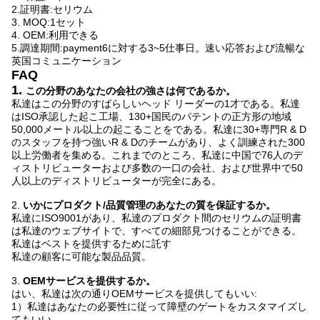
2.証明書:セリウム
3. MOQ:1セット
4. OEM:利用できる
5.調達期間:payment6に対する3~5仕事日。速い応答および流暢な
英国コミュニケーション
FAQ
1.
この分野のあなたの会社の強さは何であるか。
私達はこの分野のすばらしいヘッド リーダーの1才である。私達
はISO承認した起こ工場、130+国民のパテントの正方形の地域
50,000メートル以上の起こることをである。私達に30+専門R & D
のスタッフを持つ強いR & Dのチームがあり、よく訓練された300
以上労働者を集める。これまでのところ、私達に中国で76人のデ
ィストリビューターおよび多数の一口の会社、および世界中で50
人以上のディストリビューターが完全にある。
2.
いかにプロダクト/品質管理のあなたの質を保証するか。
私達にISO9001があり、私達のプロダクト間のセリウムの証明書
は私達のウェブサイトで、すべての細部見つけることができる。
私達はベストを提供するために託す
私達の顧客に可能な製品品質。
3.
OEMサービスを提供するか。
はい、私達は次の通りOEMサービスを提供してもいい:
1）私達はあなたの必要性に従って障壁のゲートをカスタマイズし
てもいい。