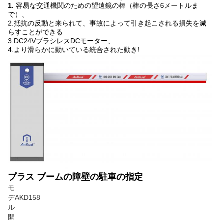
1.
容易な交通機関のための望遠鏡の棒（棒の長さ6メートルま
で）、
2.抵抗の反動と来られて、事故によって引き起こされる損失を減
らすことができる
3.DC24VブラシレスDCモーター、
4.より滑らかに動いている統合された動き!
プラス ブームの障壁の駐車の指定
モ
デ
AKD158
ル
開