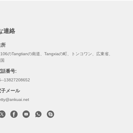
な連絡
住所
106のTangtianの南道、Tangxiaの町、トンコワン、広東省、
中国
電話番号:
6--13827208652
電子メール
etty@ankuai.net