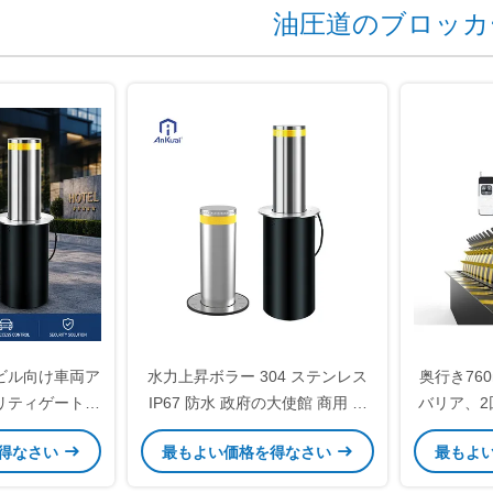
油圧道のブロッカ
ビル向け車両ア
水力上昇ボラー 304 ステンレス
奥行き76
リティゲート用
IP67 防水 政府の大使館 商用 サ
バリア、2
油圧自動ボラー
ウジアラビア GCC
セキュリ
得なさい
最もよい価格を得なさい
最もよ
ロッカー