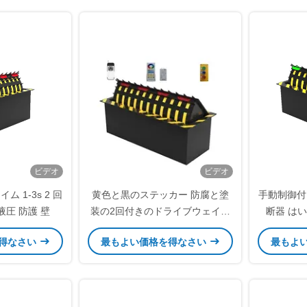
ビデオ
ビデオ
ム 1-3s 2 回
黄色と黒のステッカー 防腐と塗
手動制御付
液圧 防護 壁
装の2回付きのドライブウェイバ
断器 はい
リカードシステム
RGB
得なさい
最もよい価格を得なさい
最もよ