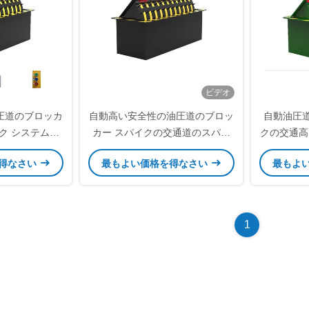
ビデオ
圧道のブロッカ
自動高い安全性の油圧道のブロッ
自動油圧
ク システムは
カー スパイクの交通道のスパイ
クの交通高
きする
クの障壁
得なさい
最もよい価格を得なさい
最もよ
1