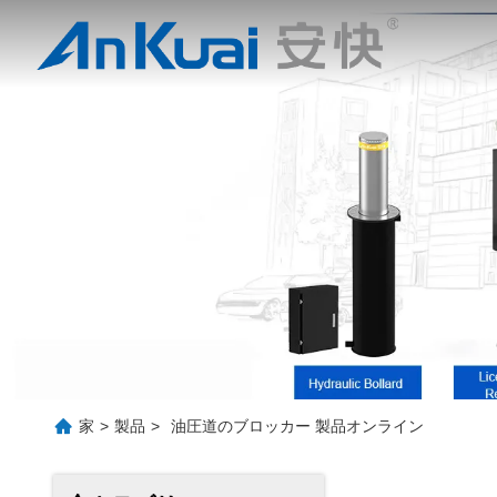
家
>
製品
>
油圧道のブロッカー 製品オンライン