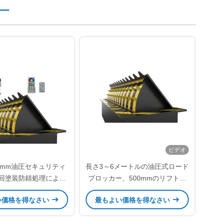
ー
ビデオ
0mm油圧セキュリティ
長さ3～6メートルの油圧式ロード
回塗装防錆処理による
ブロッカー、500mmのリフト高
ティと車両通行制御
と30×90mmのブレード寸法が特
い価格を得なさい
最もよい価格を得なさい
徴で、セキュリティに最適です。