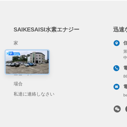
SAIKESAISI水素エナジー
迅速
家
第
製品
私達について
ニュース
8
場合
私達に連絡しなさい
b