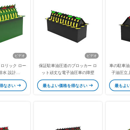
ビデオ
ビデオ
イドロリック ロー
保証駐車油圧道のブロッカー ロ
車の駐車油
排水 設計
ット頑丈な電子油圧車の障壁
子油圧立
材料 厚さ 先進技術
得なさい
最もよい価格を得なさい
最もよ