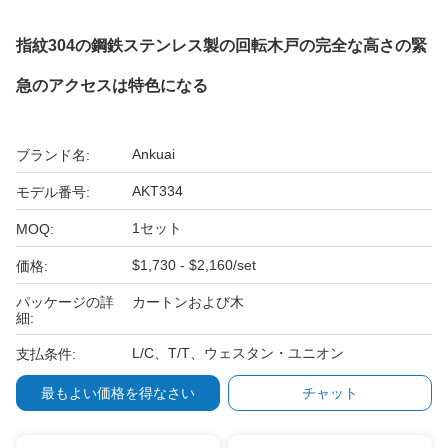
指紋304の鋼鉄ステンレス製の回転木戸の完全な高さの緊
急のアクセスは特色になる
Ankuai
ブランド名:
AKT334
モデル番号:
1セット
MOQ:
$1,730 - $2,160/set
価格:
パッケージの詳
カートンおよび木
細:
L/C、T/T、ウェスタン・ユニオン
支払条件:
最もよい価格を得なさい
チャット