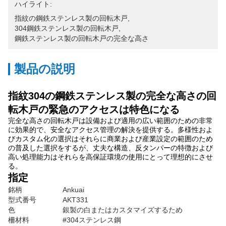
ハイライト:
指紋の鋼鉄ステンレス製の回転木戸
, 
304鋼鉄ステンレス製の回転木戸
, 
鋼鉄ステンレス製の回転木戸の完全な高さ
製品の説明
指紋304の鋼鉄ステンレス製の完全な高さの回
転木戸の緊急のアクセスは特色になる
完全な高さの回転木戸は設備および適用の広い範囲のための非常
に効果的で、安全なアクセス管理の解決を提供する。多様性およ
びカスタム化の選択はそれらに商業および産業設定の範囲のため
の普及した選択をするが、丈夫な構造、反タンパーの特徴および
高い処理能力はそれらを高保証環境の使用にとって理想的にさせ
る。
指定
銘柄
Ankuai
型式番号
AKT331
色
銀製の白またはカスタマイズするため
柵材料
#304ステンレス鋼