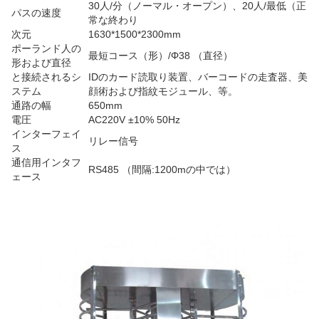
30人/分（ノーマル・オープン）、20人/最低（正
パスの速度
常な終わり
次元
1630*1500*2300mm
ポーランド人の
最短コース（形）/Φ38 （直径）
形および直径
と接続されるシ
IDのカード読取り装置、バーコードの走査器、美
ステム
顔術および指紋モジュール、等。
通路の幅
650mm
電圧
AC220V ±10% 50Hz
インターフェイ
リレー信号
ス
通信用インタフ
RS485 （間隔:1200mの中では）
ェース