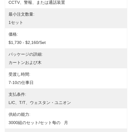
CCTV、警報、または通話装置
最小注文数量:
1セット
価格:
$1,730 - $2,160/set
パッケージの詳細:
カートンおよび木
受渡し時間:
7-10の仕事日
支払条件:
L/C、T/T、ウェスタン・ユニオン
供給の能力:
3000組のセット/セット每の   月