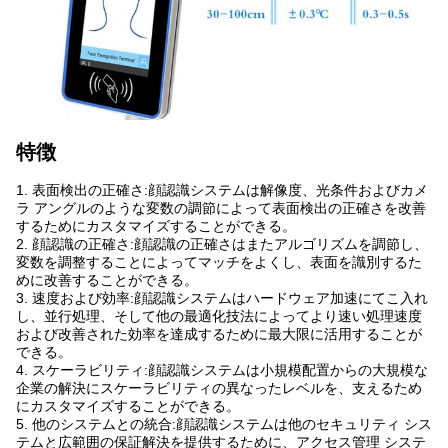
特徴
1.
表面検出の正確さ:顔認識システムは解像度、光条件およびカメ
ラ アングルのような変数の調節によって表面検出の正確さを改善
するためにカスタマイズすることができる。
2. 顔認識の正確さ:顔認識の正確さはまたアルゴリズムを調節し、
変数を調整することによってマッチをよくし、表面を識別するた
めに改善することができる。
3. 速度および効率:顔認識システムはハードウェア加速にてこ入れ
し、並行処理、そして他の最適化技法によってより速い処理速度
および改善された効率を達成するために最大限に活用することが
できる。
4. スケーラビリティ:顔認識システムは小規模配置からの大規模な
企業の解決にスケーラビリティの異なったレベルを、支えるため
にカスタマイズすることができる。
5. 他のシステムとの統合:顔認識システムは他のセキュリティ シス
テムと広範囲の保証解決を提供するために、アクセス管理 システ