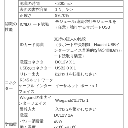
認識の時間
<300ms>
表面図書館容量
1:N、N<>
正確さ
99.70%
モジュール/連続強打モジュールを
認識の
IC/IDカード認識
（任意）強打するサポートUSB
性能
支持の証人の比較
IDカード認識
（サポート中央制御、Huashi USBイ
ンターフェイス普遍的な議定書IDのカ
ード読取り装置）
電源コネクタ
DC12V X 1
USBのコネクター
USB2.0 X 1
リレー出力
出力x 1を転換しなさい
RJ45ネットワーク
コネク
ケーブル インター
イーサネット ポートx 1
ター
フェイス
Wiegandの出力イ
Wiegandの出力x 1
ンターフェイス
警報入力
入力x 2を驚かしなさい
電源
DC12V 2A
パワー消費量
≤8W
労働環
働く温度
-20℃~+60℃