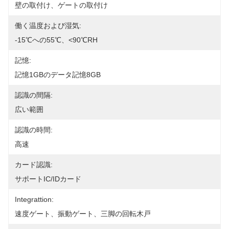
壁の取付け、ゲートの取付け
働く温度および湿気:
-15℃への55℃、<90℃RH
記憶:
記憶1GBのデータ記憶8GB
認識の間隔:
広い範囲
認識の時間:
高速
カード認識:
サポートIC/IDカード
Integrattion:
速度ゲート、振動ゲート、三脚の回転木戸