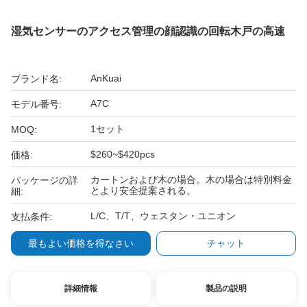
湿気センサーのアクセス管理の顔認識の回転木戸の高速
AnKuai
ブランド名:
A7C
モデル番号:
1セット
MOQ:
$260~$420pcs
価格:
カートンおよび木の場合。木の場合は特別料金
パッケージの詳
とより安全提案される。
細:
L/C、T/T、ウェスタン・ユニオン
支払条件:
最もよい価格を得なさい
チャット
詳細情報
製品の説明