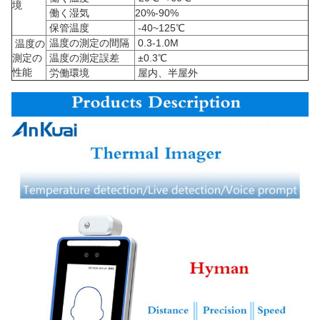
境
働く湿気
20%-90%
保管温度
-40~125℃
温度の測定の間隔
0.3-1.0M
温度の
測定の
温度の測定誤差
±0.3℃
性能
労働環境
屋内、半屋外