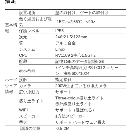
指定
設置場所
壁の取付け、ゲートの取付け
働く温度および湿
-15℃への55℃、<90>
気
基本情
報
保護レベル
IP55
次元
246*21.5*123mm
質
アルミ合金
システム
Linux
CPU
RV1109 2中心1.5GHz
貯蔵
記憶1GBのデータ記憶8GB
7インチ高精細度IPS LCDスクリー
表示画面
ン、決断600*1024
接触
指定接触
ハード
ウェア
カメラ
200W生きている双眼カメラ
情報
広い原動力
サポート
Three-colour盛り土ライト
盛り土ライト
赤外線盛り土ライト
WIFI
サポート（選ばれる）
スピーカー
1方法スピーカー
番犬
サポート ハードウェア番犬
認識の間隔
0.5-2M