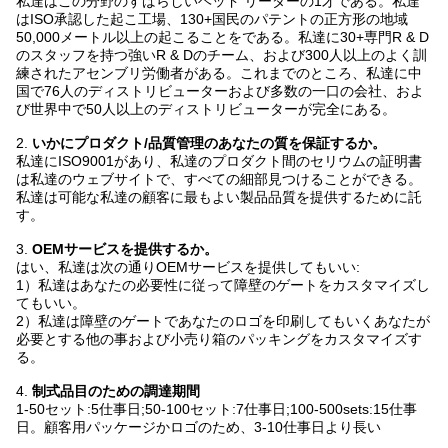
私達はこの分野のすばらしいヘッド リーダーの1才である。私達
はISO承認した起こ工場、130+国民のパテントの正方形の地域
50,000メートル以上の起こることをである。私達に30+専門R & D
のスタッフを持つ強いR & Dのチーム、および300人以上のよく訓
練されたアセンブリ労働者がある。これまでのところ、私達に中
国で76人のディストリビューターおよび多数の一口の会社、およ
び世界中で50人以上のディストリビューターが完全にある。
2.
いかにプロダクト/品質管理のあなたの質を保証するか。
私達にISO9001があり、私達のプロダクト間のセリウムの証明書
は私達のウェブサイトで、すべての細部見つけることができる。
私達は可能な私達の顧客に最もよい製品品質を提供するために託
す。
3.
OEMサービスを提供するか。
はい、私達は次の通りOEMサービスを提供してもいい:
1）私達はあなたの必要性に従って障壁のゲートをカスタマイズし
てもいい。
2）私達は障壁のゲートであなたのロゴを印刷してもいくあなたが
必要とする他の事および小売り箱のパッキングをカスタマイズす
る。
4.
制式品目のための調達期間
1-50セット:5仕事日;50-100セット:7仕事日;100-500sets:15仕事
日。顧客用パッケージかロゴのため、3-10仕事日より長い