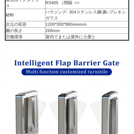
RS485 （間隔:
<>
ス
ハウジング- 304ステンレス鋼;腕–プレキシ
材料
ガラス
次元の収容
1200*300*980mmmm
腕の長さ
268mm
労働環境
屋内でまたは屋外に小屋と