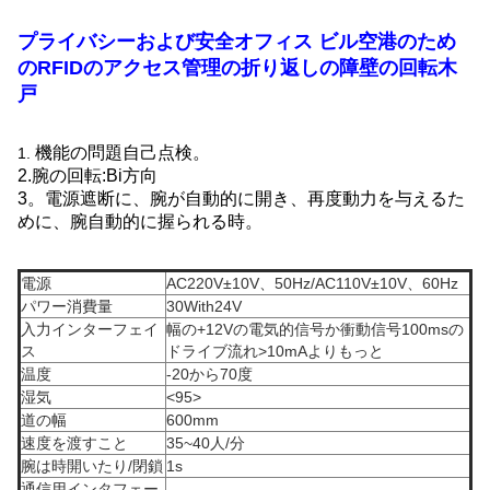
プライバシーおよび安全オフィス ビル空港のため
のRFIDのアクセス管理の折り返しの障壁の回転木
戸
機能の問題自己点検。
1.
2.腕の回転:Bi方向
3。電源遮断に、腕が自動的に開き、再度動力を与えるた
めに、腕自動的に握られる時。
電源
AC220V±10V、50Hz/AC110V±10V、60Hz
パワー消費量
30With24V
入力インターフェイ
幅の+12Vの電気的信号か衝動信号100msの
ス
ドライブ流れ>10mAよりもっと
温度
-20から70度
湿気
<95>
道の幅
600mm
速度を渡すこと
35~40人/分
腕は時開いたり/閉鎖
1s
通信用インタフェー