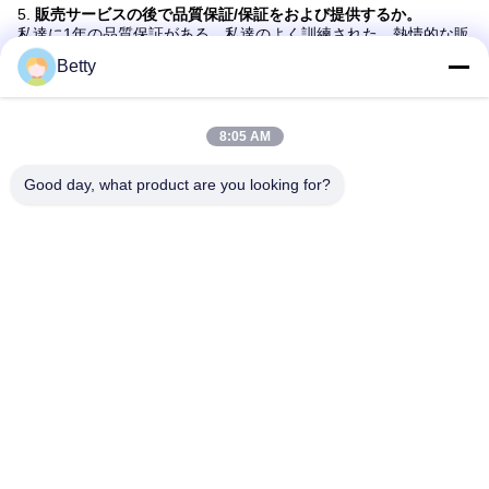
5.
販売サービスの後で品質保証/保証をおよび提供するか。
私達に1年の品質保証がある。私達のよく訓練された、熱情的な販
売および専門エンジニアは時機を得た助けを与えることができ
Betty
る。
札:
自動折り返しの障壁の回転木戸
8:05 AM
Rfidの折り返しの障壁の回転木戸
Good day, what product are you looking for?
セリウムの公認の折り返しの障壁の回転木戸
迅速な連絡
住所
第106のTangtianの南道、Tangxiaの町、トンコワン、広東
省、中国