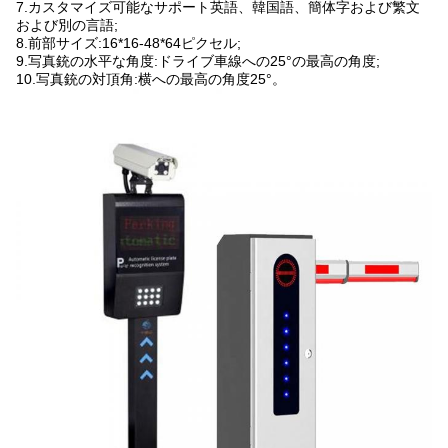
7.カスタマイズ可能なサポート英語、韓国語、簡体字および繁文
および別の言語;
8.前部サイズ:16*16-48*64ピクセル;
9.写真銃の水平な角度:ドライブ車線への25°の最高の角度;
10.写真銃の対頂角:横への最高の角度25°。