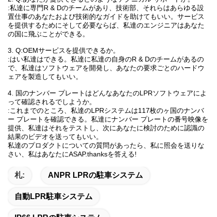
:私達に専門R & Dのチームがあり、技術部、それらはあらゆる設
置仕事のあなたおよび技術的なガイドを助けてもいい。サービス
を提供するためにそして必要ならば、私達のエンジニアはあなた
の国に飛ぶことができる。
3. Q:OEMサービスを提供できるか。
:はい私達はできる。私達に私達の自身のR & Dのチームがあるの
で、私達はソフトウェアを開発し、あなたの要求ごとのハードウ
ェアを製造してもいい。
4. 国のナンバー プレートはどんなあなたのLPRソフトウェアによ
って確認されるでしようか。
:これまでのところ、私達のLPRシステムは117枚のヶ国のナンバ
ー プレートを確認できる。私達にナンバー プレートの番号映像を
提供、私達はそれをテストし、次にあなたに検討のために認識の
結果のビデオを送ってもいい。
私達のプロダクトについての質問があったら、私に照会を送りな
さい、私はあなたにASAP.thanksを答える!
札:
ANPR LPRの駐車システム
自動LPR駐車システム