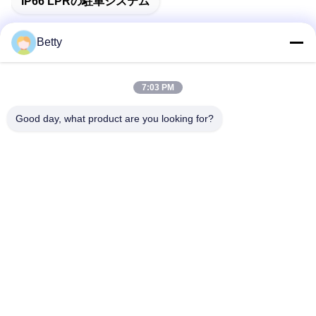
IP66 LPRの駐車システム
Betty
迅速な連絡
7:03 PM
Good day, what product are you looking for?
住所
第106のTangtianの南道、Tangxiaの町、トンコワン、広東
省、中国
電話番号:
86--13827208652
電子メール
betty@ankuai.net