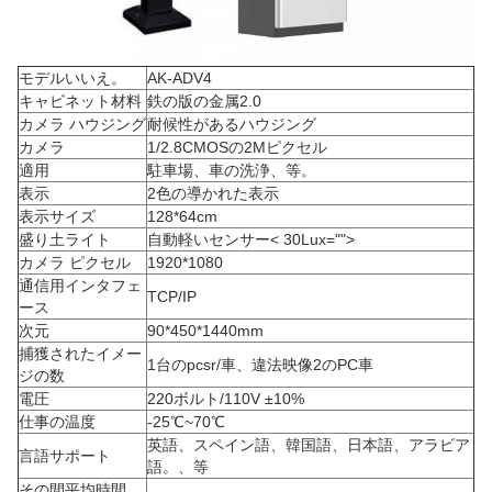
モデルいいえ。
AK-ADV4
キャビネット材料
鉄の版の金属2.0
カメラ ハウジング
耐候性があるハウジング
カメラ
1/2.8CMOSの2Mピクセル
適用
駐車場、車の洗浄、等。
表示
2色の導かれた表示
表示サイズ
128*64cm
盛り土ライト
自動軽いセンサー< 30Lux="">
カメラ ピクセル
1920*1080
通信用インタフェ
TCP/IP
ース
次元
90*450*1440mm
捕獲されたイメー
1台のpcsr/車、違法映像2のPC車
ジの数
電圧
220ボルト/110V ±10%
仕事の温度
-25℃~70℃
英語、スペイン語、韓国語、日本語、アラビア
言語サポート
語。、等
その間平均時間