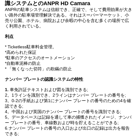
識システムとのANPR HD Camara
ANPRの駐車システムは信頼でき、正確で、そして費用効果が大き
い路外の駐車場管理解決である。それはスーパーマーケット、小
売り公園、ホテル、病院および余暇の中心を含む多くの場所で広
く利用されている。
利点
* Ticketless駐車料金管理。
*高められた保証
*駐車のアクセスのオートメーション
*自動車泥棒の防止
* 「無くなった切符」の欺瞞の防止
ナンバー プレートの認識システムの特性
1.
車免許証テキストおよび図を識別できる;
2。1ラインを識別でき、2ラインはナンバー プレートの番号を;
3。0-2の手紙および第1にナンバー プレートの番号のための4を確
認できる;
4。中国および英国のナンバー プレートの番号を識別できる;
5。データベースは記録を通して車の捕獲されたイメージ、ナンバ
ー プレートの番号、車線数および時を貯えることができる;
6.ナンバー プレートの番号の入口および出口の記録は出力を報告
できる;