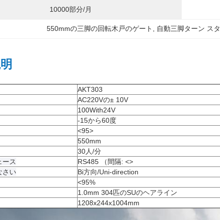
10000部分/月
550mmの三脚の回転木戸のゲート
, 
自動三脚ターン スタ
説明
AKT303
AC220Vの± 10V
100With24V
-15から60度
<95>
550mm
30人/分
ェース
RS485 （間隔:
<>
なさい
Bi方向/Uni-direction
<95%
1.0mm 304匹のSUのヘアライン
1208x244x1004mm