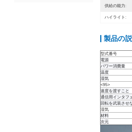
供給の能力:
ハイライト:
製品の
型式番号
電源
パワー消費量
温度
湿気
<95>
速度を渡すこと
通信用インタフ
回転を武装させ
湿気
材料
次元