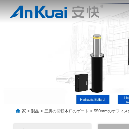
家
>
製品
>
三脚の回転木戸のゲート
>
550mmのオフィ