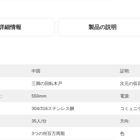
詳細情報
製品の説明
中国
証明:
三脚の回転木戸
次元の収容
:
550mm
電源:
304/316ステンレス鋼
コミュニ
35人/分
方向:
3つの何百万周期
色: