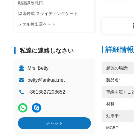
顔認識改札口
望遠鏡式 スライディングゲート
メタル検出器ゲート
詳細情報
私達に連絡しなさい
Mrs. Betty
起源の場所:
betty@ankuai.net
製品名:
+8613827208652
車線を渡すこと
材料:
効率率:
チャット
MCBF: