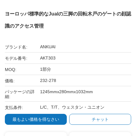
ヨーロッパ標準的なJualの三脚の回転木戸のゲートの顔認
識のアクセス管理
ANKUAI
ブランド名:
AKT303
モデル番号:
1部分
MOQ:
232-278
価格:
パッケージの詳
1245mmx280mmx1032mm
細:
L/C、T/T、ウェスタン・ユニオン
支払条件:
最もよい価格を得なさい
チャット