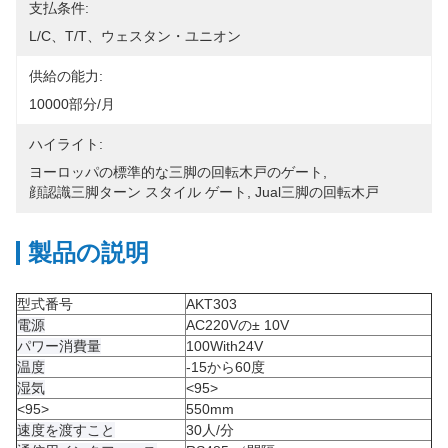
支払条件:
L/C、T/T、ウェスタン・ユニオン
供給の能力:
10000部分/月
ハイライト:
ヨーロッパの標準的な三脚の回転木戸のゲート
, 
顔認識三脚ターン スタイル ゲート
, 
Jual三脚の回転木戸
製品の説明
型式番号
AKT303
電源
AC220Vの± 10V
パワー消費量
100With24V
温度
-15から60度
湿気
<95>
<95>
550mm
速度を渡すこと
30人/分