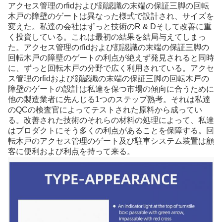
アクセス管理のrfidおよび顔認識の末端の保証三脚の回転
木戸の障壁のゲートは異なった様式で設計され、サイズを
変えた。私達の会社はずっと技術のR & Dそして改善に重
く投資している。これは最初の結果を結局与えてしまっ
た。アクセス管理のrfidおよび顔認識の末端の保証三脚の
回転木戸の障壁のゲートの利点が絶えず発見されると同時
に、ずっと回転木戸の分野で広く利用されている。アクセ
ス管理のrfidおよび顔認識の末端の保証三脚の回転木戸の
障壁のゲートの設計は私達を保つ市場の傾向に合うために
他の製造業者に先んじる1つのステップ熟考。それは私達
のQCの検査官によってテストされた原料から成ってい
る。改善された技術のそれらの材料の処理によって、私達
はプロダクトにそう多くの利点があることを保障する。回
転木戸のアクセス管理のゲート及び駐車システム装置は顧
客に便利および利点を持って来る。