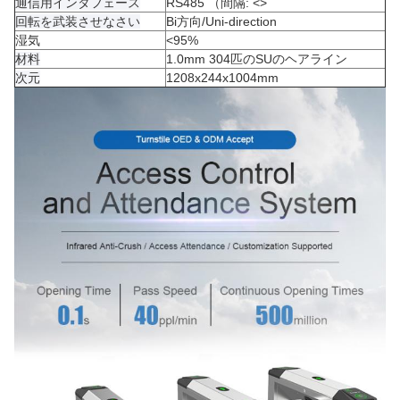
通信用インタフェース
RS485 （間隔:
<>
回転を武装させなさい
Bi方向/Uni-direction
湿気
<95%
材料
1.0mm 304匹のSUのヘアライン
次元
1208x244x1004mm