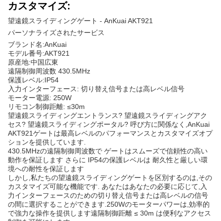
望遠鏡スライディングゲート - AnKuai AKT921
パーソナライズされたサービス
ブランド名:AnKuai
モデル番号:AKT921
原産地:中国広東
遠隔制御周波数 430.5MHz
保護レベル:IP54
入力インターフェース: 切り替え信号または高レベル信号
モーター電源: 250W
リモコン制御距離: ≤30m
望遠鏡スライディングエントランス? 望遠鏡スライディングアク
セス? 望遠鏡スライディングポータル? 呼び方に関係なく,AnKuai
AKT921ゲートは最高レベルのパフォーマンスとカスタマイズオプ
ションを提供しています.
430.5MHzの遠隔制御周波数で ゲートはスムーズで信頼性の高い
動作を保証します さらに IP54の保護レベルは 耐久性と厳しい環
境への耐性を保証します
しかし,私たちの望遠鏡スライディングゲートを区別するのは,その
カスタマイズ可能な機能です. あなたはあなたの必要に応じて,入
力インターフェースのための切り替え信号または高レベルの信号
の間に選択することができます.250Wのモーターパワーは,効率的
で強力な操作を提供します遠隔制御距離 ≤ 30m は便利なアクセス
制御を可能にします.
望遠鏡スライディングゲート - AnKuai AKT921 で究極の快適性と