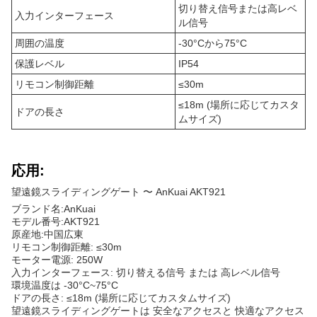
切り替え信号または高レベ
入力インターフェース
ル信号
周囲の温度
-30°Cから75°C
保護レベル
IP54
リモコン制御距離
≤30m
≤18m (場所に応じてカスタ
ドアの長さ
ムサイズ)
応用:
望遠鏡スライディングゲート 〜 AnKuai AKT921
ブランド名:AnKuai
モデル番号:AKT921
原産地:中国広東
リモコン制御距離: ≤30m
モーター電源: 250W
入力インターフェース: 切り替える信号 または 高レベル信号
環境温度は -30°C~75°C
ドアの長さ: ≤18m (場所に応じてカスタムサイズ)
望遠鏡スライディングゲートは 安全なアクセスと 快適なアクセス