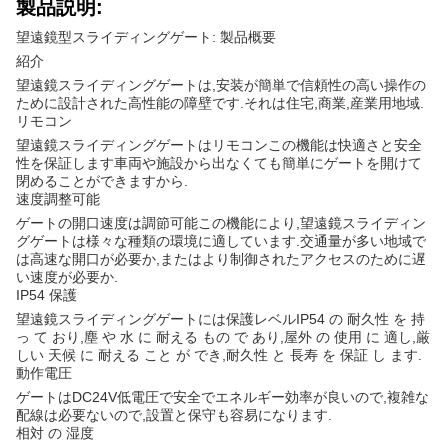
製品説明:
望遠鏡型スライディングゲート: 製品概要
紹介
望遠鏡スライディングゲートは,安装が簡単で信頼性の高い操作の
ために設計された高性能の障壁です.それは住宅,商業,産業用地域.
リモコン
望遠鏡スライディングゲートは
リモコン
この機能は快適さと安全
性を保証します車両や施設から出なくても簡単にゲートを開けて
閉めることができますから.
速度調整可能
ゲートの開口速度は
調節可能
この機能により,望遠鏡スライディン
グゲートは様々な種類の環境に適しています.交通量が多い地域で
は高速な開口が必要か,またはより制御されたアクセスのために遅
い速度が必要か.
IP54 保護
望遠鏡スライディングゲートには
保護レベル
IP54 の 耐久性 を 持
っ て おり,塵 や 水 に 耐える もの で あり,屋外 の 使用 に 適し,厳
しい 天候 に 耐える こと が でき,耐久性 と 長寿 を 保証 し ます.
動作電圧
ゲートは
DC24V
低電圧で安全でエネルギー効率が良いので,複雑な
配線は必要ないので,設置と保守も容易になります.
相対 の 湿度