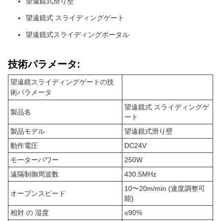
望遠鏡式滑り壁
望遠鏡式 スライディングゲート
望遠鏡式スライディングポータル
技術パラメータ:
望遠鏡スライディングゲートの技
術パラメータ
望遠鏡式 スライディングゲ
製品名
ート
製品モデル
望遠鏡式滑り壁
動作電圧
DC24V
モーターパワー
250W
遠隔制御周波数
430.5MHz
10〜20m/min (速度調整可
オープンスピード
能)
相対 の 湿度
≤90%