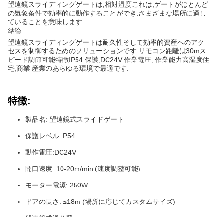
望遠鏡スライディングゲートは,
相対湿度
これは,ゲートがほとんど
の気象条件で効率的に動作することができ,さまざまな場所に適し
ていることを意味します.
結論
望遠鏡スライディングゲートは
耐久性
そして
効率的
資産へのアク
セスを制御するためのソリューションです.
リモコン
距離は30m
ス
ピード調節可能
特徴
IP54 保護
,
DC24V 作業電圧
, 作業能力
高湿度
住
宅,商業,産業のあらゆる環境で最適です.
特徴:
製品名: 望遠鏡式スライドゲート
保護レベル:IP54
動作電圧:DC24V
開口速度: 10-20m/min (速度調整可能)
モーター電源: 250W
ドアの長さ: ≤18m (場所に応じてカスタムサイズ)