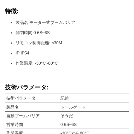
特徴:
製品名:モーター式ブームバリア
開閉時間:0.6S~6S
リモコン制御距離: ≤30M
IP:IP54
作業温度: -30°C~80°C
技術パラメータ:
技術パラメータ
記述
製品名
トールゲート
自動ブームバリア
そうだ
営業時間
0.6S~6S
作業温度
-30°Cから80°C