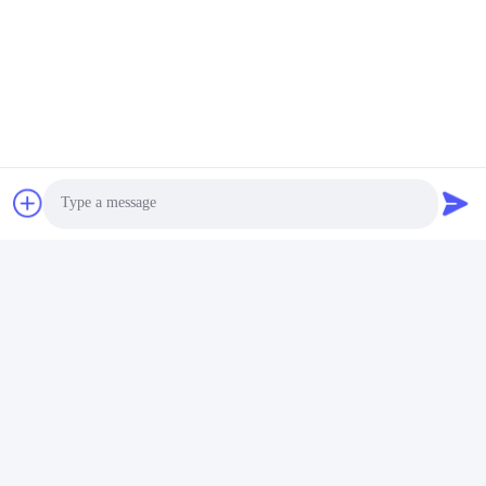
応用:
Photo
このモーター化されたブームバリアは,リモコン制御周波数
430.5MHz と 1.5S ~ 6S の開閉時間があります.また,作業温度範囲
は -30 °C-80 °Cで,湿度が90%まで耐えるブームサポートの高さは
Video Call
890mmで,ほとんどのアプリケーションに最適です.
AnKuai AKD908自動ブームバリアは,アクセス制御が必要なシナリ
Audio Call
オに最適です.それは,車両の入口と出口を制御するために駐車場で
使用することができます.許可された車両のみが許可のない駐車を
防止し,車内に駐車されている車両の安全を保証します.