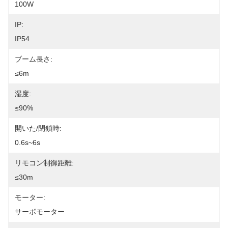
100W
IP:
IP54
ブーム長さ:
≤6m
湿度:
≤90%
開いた/閉鎖時:
0.6s~6s
リモコン制御距離:
≤30m
モーター:
サーボモーター