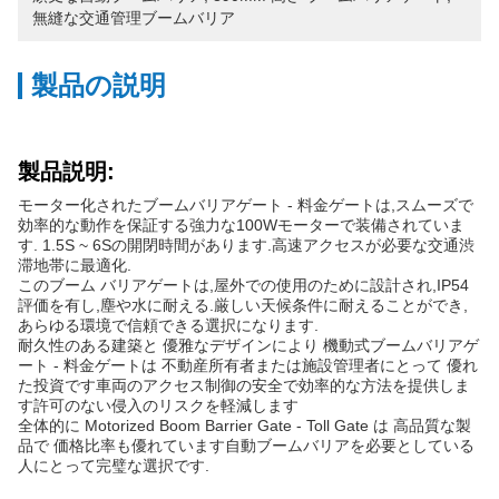
無縫な交通管理ブームバリア
製品の説明
製品説明:
モーター化されたブームバリアゲート - 料金ゲートは,スムーズで
効率的な動作を保証する強力な100Wモーターで装備されていま
す. 1.5S ~ 6Sの開閉時間があります.高速アクセスが必要な交通渋
滞地帯に最適化.
このブーム バリアゲートは,屋外での使用のために設計され,IP54
評価を有し,塵や水に耐える.厳しい天候条件に耐えることができ,
あらゆる環境で信頼できる選択になります.
耐久性のある建築と 優雅なデザインにより 機動式ブームバリアゲ
ート - 料金ゲートは 不動産所有者または施設管理者にとって 優れ
た投資です車両のアクセス制御の安全で効率的な方法を提供しま
す許可のない侵入のリスクを軽減します
全体的に Motorized Boom Barrier Gate - Toll Gate は 高品質な製
品で 価格比率も優れています自動ブームバリアを必要としている
人にとって完璧な選択です.