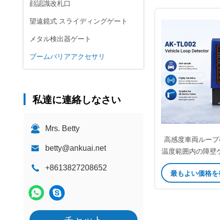
顔認識改札口
望遠鏡式 スライディングゲート
メタル検出器ゲート
ブームバリアアクセサリ
私達に連絡しなさい
Mrs. Betty
高感度車両ループ
betty@ankuai.net
温度範囲内の障壁
能な感
+8613827208652
最もよい価格を