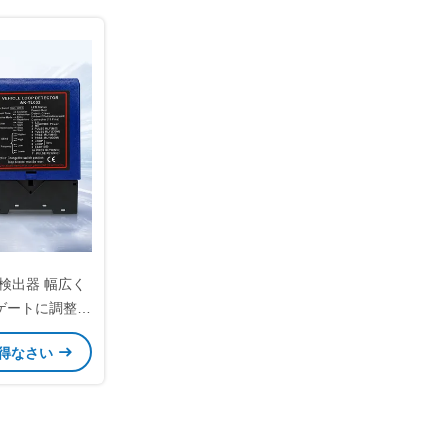
検出器 幅広く
ゲートに調整可
度
得なさい