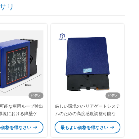
サリ
ビデオ
ビデオ
可能な車両ループ検出
厳しい環境のバリアゲートシステ
い環境における障壁ゲー
ムのための高度感度調整可能な車
ト
両ループ検出器
い価格を得なさい
最もよい価格を得なさい