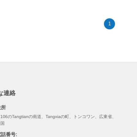
1
な連絡
住所
106のTangtianの南道、Tangxiaの町、トンコワン、広東省、
中国
電話番号: