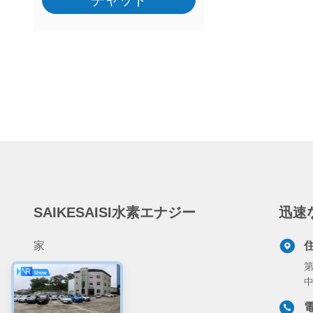
チャット
SAIKESAISI水素エナジー
迅速
家
第
製品
私達について