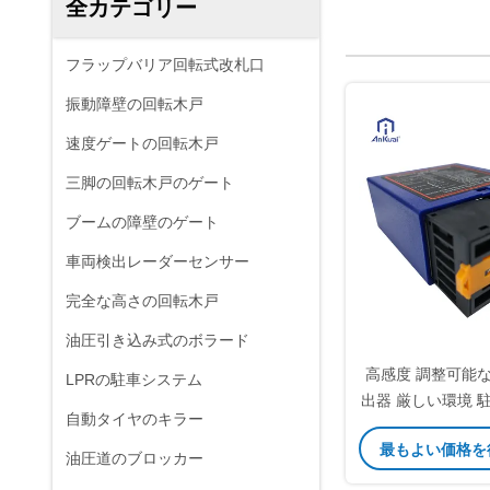
全カテゴリー
フラップバリア回転式改札口
振動障壁の回転木戸
速度ゲートの回転木戸
三脚の回転木戸のゲート
ブームの障壁のゲート
車両検出レーダーセンサー
完全な高さの回転木戸
油圧引き込み式のボラード
高感度 調整可能
LPRの駐車システム
出器 厳しい環境 
自動タイヤのキラー
制御 障壁
最もよい価格を
油圧道のブロッカー