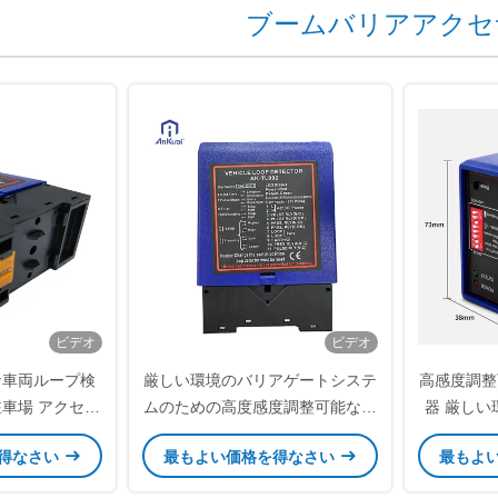
ブームバリアアクセ
ビデオ
ビデオ
な車両ループ検
厳しい環境のバリアゲートシステ
高感度調整
駐車場 アクセス
ムのための高度感度調整可能な車
器 厳し
ゲート
両ループ検出器
得なさい
最もよい価格を得なさい
最もよ