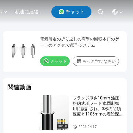
チャット
私達に連絡しなさい
ト
電気滑走の折り返しの障壁の回転木戸のゲ
ートのアクセス管理 システム
チャット
もっと学びなさい
関連動画
フランジ厚さ10mm 油圧
格納式ボラード 車両制御
用に設計され、3秒の閉鎖
速度と1105mmの埋設深
さを実現
油圧引き込み式のボラード
00:18
2026-04-17