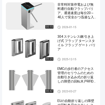
非常時対策停電および無
料通行自動フラップバリ
ア、通過速度は毎分20～
40人で安全かつ迅速な入
場を確保
フラップバリア回転式改札口
00:15
2026-01-15
304 ステンレス鋼 引き上
げ式 フラップ ターンスタ
イル フラップ ゲート バリ
ア
フラップバリア回転式改札口
00:25
2025-12-15
EMCの歩行者のアクセス
管理のセリウムのための
自動引き込み式の折り返
しの障壁の回転木戸RFID
は承認した
フラップバリア回転式改札口
00:47
2023-03-27
EUの自動折り返しの障壁