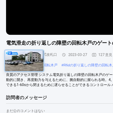
電気滑走の折り返しの障壁の回転木戸のゲート
フラップバリア回転式改札口
2023-03-27
127 意見
#
自動折り返しの障壁の回転木戸
#
Rfidの折り返しの障壁の回転木
良質のアクセス管理 システム電気折り返しの障壁の回転木戸のゲート 
動的に開き、再度動力を与えるために、腕自動的に握られる時。4
できる1-60sから閉まるために遅らせることができるコントロール パネル。 電源
訪問者のメッセージ
まだ公のコメントはない