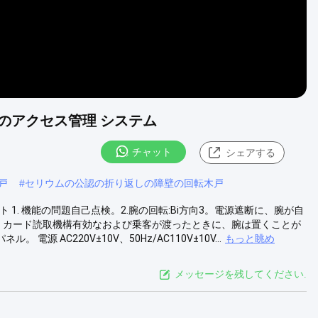
のアクセス管理 システム
チャット
シェアする
戸
#
セリウムの公認の折り返しの障壁の回転木戸
1. 機能の問題自己点検。2.腕の回転:Bi方向3。電源遮断に、腕が自
。カード読取機構有効なおよび乗客が渡ったときに、腕は置くことが
 AC220V±10V、50Hz/AC110V±10V...
もっと眺め
メッセージを残してください.