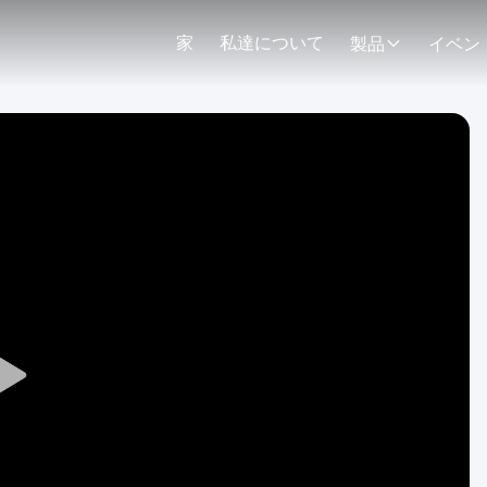
家
私達について
製品
イベン
Play
Video