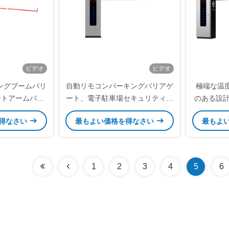
ビデオ
ビデオ
ングブームバリ
自動リモコンパーキングバリアゲ
極端な温度 
ートアームバリ
ート、電子駐車場セキュリティバ
のある設計
と道路用
リア
モーターパ
得なさい
最もよい価格を得なさい
最もよ
1
2
3
4
5
6