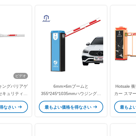
ビデオ
キングバリアゲ
6mm×6mブームと
Hotsale
セキュリティバ
355*245*1035mmハウジング、
カー スマー
AC110～220V+10%電源の自動バ
リティ 障
得なさい
最もよい価格を得なさい
最もよ
リゲート