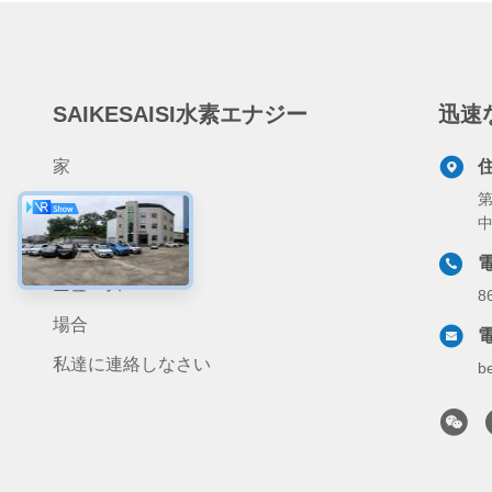
SAIKESAISI水素エナジー
迅速
家
第
製品
私達について
ニュース
8
場合
私達に連絡しなさい
b