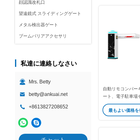
顔認識改札口
望遠鏡式 スライディングゲート
メタル検出器ゲート
ブームバリアアクセサリ
私達に連絡しなさい
Mrs. Betty
自動リモコンパー
betty@ankuai.net
ート、電子駐車場
リア
+8613827208652
最もよい価格を