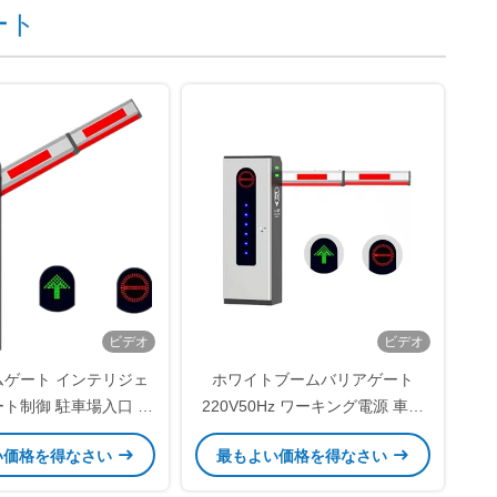
ート
ビデオ
ビデオ
ムゲート インテリジェ
ホワイトブームバリアゲート
ート制御 駐車場入口 ガ
220V50Hz ワーキング電源 車両
レージ 駐車場
アクセス管理のための理想的なバ
い価格を得なさい
最もよい価格を得なさい
リアゲートソリューション