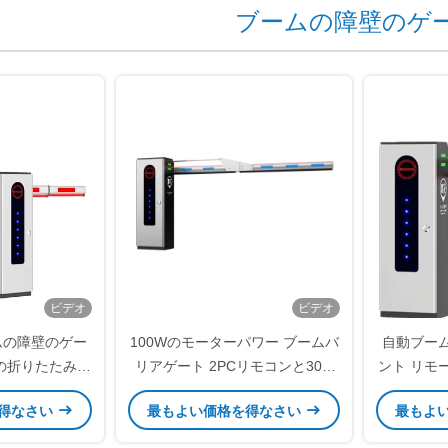
ブームの障壁のゲ
ビデオ
ビデオ
ムの障壁のゲー
100Wのモーターパワー ブームバ
自動ブー
の折りたたみの
リアゲート 2PCリモコンと30m
ント リモ
壁
のリモコン距離を備えています
得なさい
最もよい価格を得なさい
最もよ
駐車場のセキュリティのために理
想的です