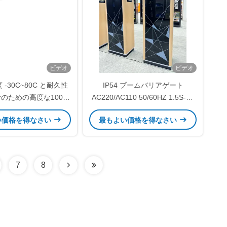
ビデオ
ビデオ
-30C~80C と耐久性
IP54 ブームバリアゲート
のための高度な100W
AC220/AC110 50/60HZ 1.5S-6S
ワー自動ブームバリア
制御アクセスとリモコン制御距離
い価格を得なさい
最もよい価格を得なさい
≤30Mの開閉時間
7
8