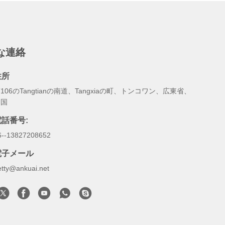
な連絡
住所
106のTangtianの南道、Tangxiaの町、トンコワン、広東省、
中国
電話番号:
6--13827208652
電子メール
etty@ankuai.net